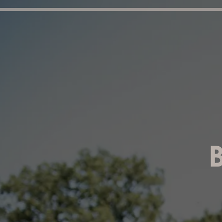
aktiv
gesund
Urlaubszeit in
BAD ENDBAC