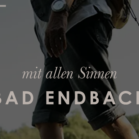
URLAUB
THERME
erleben
spüren
H