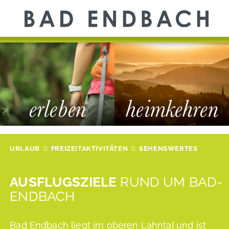
FREIZEITAKTIVITÄTEN
GESUNDHEIT
VERANSTALTUNGEN
erleben
heimkehren
UNTERKUNFT
URLAUB
FREIZEITAKTIVITÄTEN
SEHENSWERTES
Sehenswertes
Wan
AUSFLUGSZIELE
RUND UM BAD-
Naturpark Lahn-Dill-Bergland
Lah
ENDBACH
Alte Schule Bad Endbach
Kli
Aussichtsturm
Bad Endbach liegt im oberen Lahntal und ist