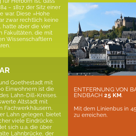
für Herborn ist, dass
84 – 1817 der Sitz einer
e war. Diese »Hohe
r zwar rechtlich keine
, hatte aber die vier
n Fakultäten, die mit
en Wissenschaftlern
ren.
AR
und Goethestadt mit
00 Einwohnern ist die
ENTFERNUNG VON B
ENDBACH
25 KM
.
 des Lahn-Dill-Kreises.
werte Altstadt mit
en Fachwerkhäusern,
Mit dem Linienbus in 4
der Lahn gelegen, bietet
zu erreichen.
er viele Eindrücke.
et sich u.a. die über
alte Lahnbrücke, der