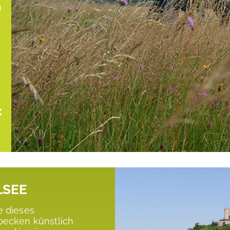
dic Walking
n
Nordic Walking Park hat ein
Feste und Märkte
ckennetz von 30 km und sechs
en
LSEE
e dieses
becken künstlich