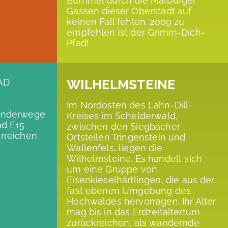
Bummel durch die Marburger
Gassen dieser Oberstadt auf
keinen Fall fehlen. 2009 zu
empfehlen ist der Grimm-Dich-
Pfad!
AD
WILHELMSTEINE
Im Nordosten des Lahn-Dill-
anderwege
Kreises im Schelderwald,
nd E15
zwischen den Siegbacher
rreichen.
Ortsteilen Tringenstein und
Wallenfels, liegen die
Wilhelmsteine. Es handelt sich
um eine Gruppe von
Eisenkieselhärtlingen, die aus der
fast ebenen Umgebung des
Hochwaldes hervorragen. Ihr Alter
mag bis in das Erdzeitaltertum
zurückreichen, als wandernde