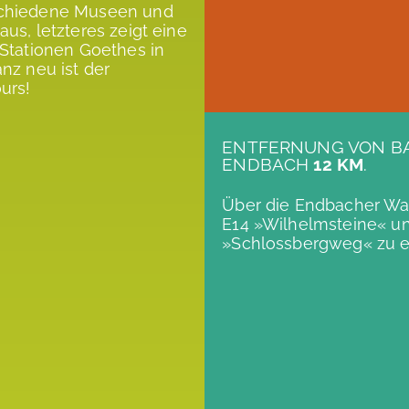
chiedene Museen und
aus, letzteres zeigt eine
 Stationen Goethes in
anz neu ist der
urs!
ENTFERNUNG VON B
ENDBACH
12 KM
.
Über die Endbacher W
E14 »Wilhelmsteine« u
»Schlossbergweg« zu e