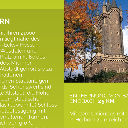
RN
mit ihren 21000
 liegt nahe des
r-Ecks« Hessen,
-Westfalen und
 Pfalz am Fuße des
es. Mit ihrer
ltstadt gehört sie zu
rhaltenen
rlichen Stadtanlagen
nds. Sehenswert sind
e Altstadt, die Hohe
ENTFERNUNG VON B
t dem städtischen
ENDBACH
25 KM.
as (bewohnte) Schloss
adtbefestigung mit
Mit dem Linienbus mit
 erhaltenen Türmen.
in Herborn zu erreichen
ich von großer