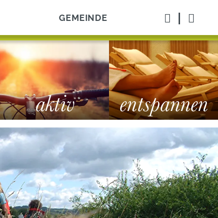
GEMEINDE
aktiv
entspannen
Sportpark
Tennisplatz, Badmintonfeld,
Hallenfußball und Kegelbahn
ch
Therme
vice
Die Lahn-Dill-Bergland-Therme, wo