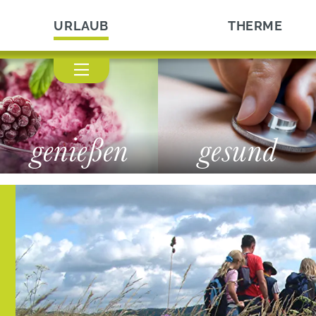
URLAUB
THERME
genießen
gesund
dern
Fahrradtouren
n-Dill-Bergland-Pfad
Touren
ma Gehen
Flowtrail Bad Endba
Fahrradhändler & Ser