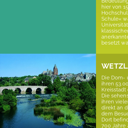
Bedeutung 
hier von 15
Hochschul
Schule« wa
Universität
klassische
anerkannt
besetzt wa
WETZL
Die Dom- 
ihren 53.0
Kreisstadt
Die sehens
ihren viel
direkt an 
dem Besuch
Dort befind
700 Jahre 