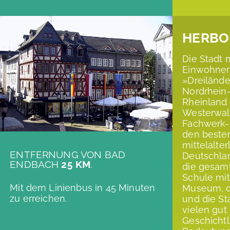
HERBO
Die Stadt 
Einwohnern
»Dreilände
Nordrhein
Rheinland
Westerwald
Fachwerk-A
den beste
mittelalte
ENTFERNUNG VON BAD
Deutschla
ENDBACH
25 KM
.
die gesamt
Schule mi
Mit dem Linienbus in 45 Minuten
Museum, d
zu erreichen.
und die St
vielen gut
Geschichtl