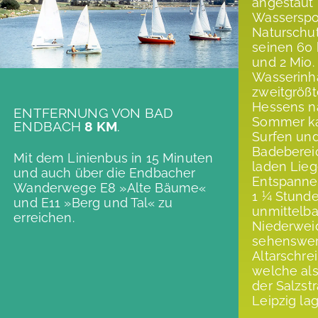
angestaut 
Wasserspo
Naturschut
seinen 60
und 2 Mio.
Wasserinhal
zweitgröß
Hessens n
ENTFERNUNG VON BAD
Sommer ka
ENDBACH
8 KM
.
Surfen und
Badeberei
Mit dem Linienbus in 15 Minuten
laden Lie
und auch über die Endbacher
Entspannen 
Wanderwege E8 »Alte Bäume«
1 ¼ Stunde
und E11 »Berg und Tal« zu
unmittelba
erreichen.
Niederwei
sehenswer
Altarschre
welche als
der Salzst
Leipzig lag