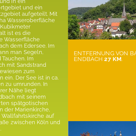
und in ein
rtgebiet und ein
zgebiet aufgeteilt. Mit
 ha Wasseroberfläche
 Kubikmeter
t ist es die
te Wasserfläche
ach dem Edersee. Im
nn man Segeln,
ENTFERNUNG VON B
 Tauchen. Im
ENDBACH
27 KM
.
ch mit Sandstrand
gewiesen zum
ein. Der See ist in ca.
n zu umrunden. In
rer Nähe liegt
dbach mit seinem
ten spätgotischen
in der Marienkirche,
 Wallfahrtskirche auf
raße zwischen Köln und
.